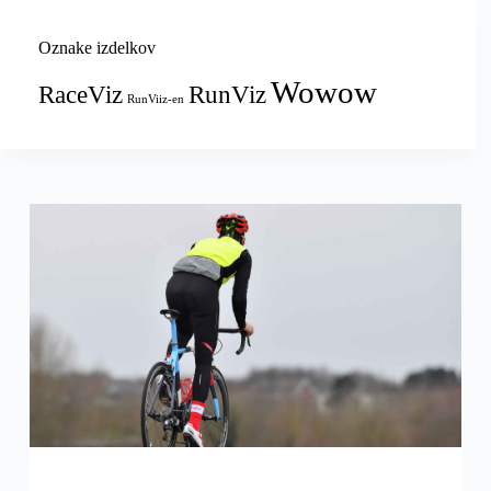
Oznake izdelkov
Wowow
RaceViz
RunViz
RunViiz-en