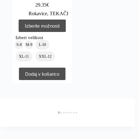
29.35
€
Rokavice
,
TEKAČI
Izberite možnosti
Izberi velikost
S-8
M-9
L-10
XL-11
XXL-12
Dodaj v košarico