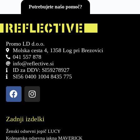
Potrebujete našo pomoč?
Promo LD d.o.o.
Molska cesta 4, 1358 Log pri Brezovici
041 557 878
info@reflective.si
ID za DDV: SI59278927
SI56 0400 1004 8435 775
Zadnji izdelki
Ženski odsevni jopič LUCY
Kolesarska odsevna jakna MAVERICK