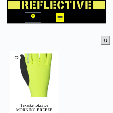
0
KATEGORIJE IZDELKOV
BLOG IN NOVICE
Tekaške rokavice
MORNING BREEZE