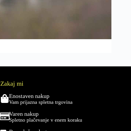
Zakaj mi
Enostaven nakup
Vam prijazna spletna trgovina
Varen nakup
Spletno plačevanje v enem koraku