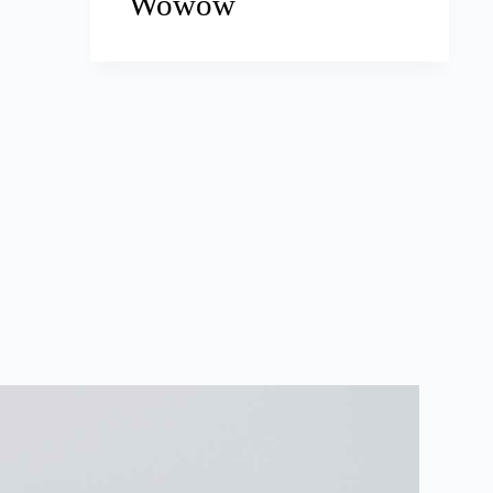
Wowow