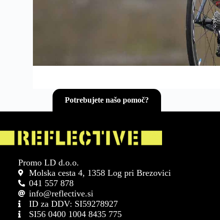
Potrebujete našo pomoč?
Promo LD d.o.o.
Molska cesta 4, 1358 Log pri Brezovici
041 557 878
info@reflective.si
ID za DDV: SI59278927
SI56 0400 1004 8435 775