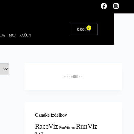
0
0.00
€
LJA
MOJ RAČUN
Oznake izdelkov
RaceViz
RunViz
RunViiz-en