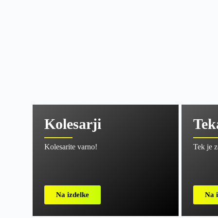
Kolesarji
Tek
Kolesarite varno!
Tek je 
Na izdelke
Na i