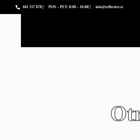
041 557 878
PON – PET: 8:00 – 16:00
info@reflective.si
Otr