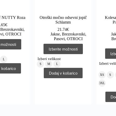
ič NUTTY Roza
Otroški močno odsevni jopič
Kolesa
Schlamm
P
.65
€
 Brezrokavniki,
21.74
€
vi
,
OTROCI
Jakne, Brezrokavniki,
Ja
Pasovi
,
OTROCI
Br
e možnosti
Izberite možnosti
Izb
Izberi velikost
L
Izberi vel
S
M
L
 košarico
Dodaj v košarico
XS
S
3XL
Dod