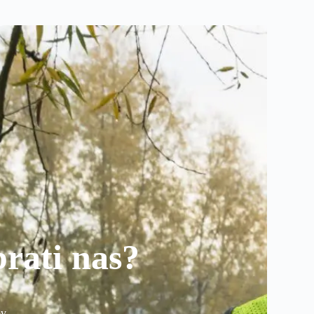
brati nas?
ov