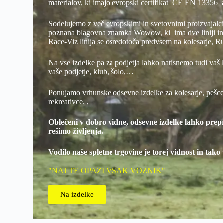
materialov, ki imajo evropski certifikat CE EN 1335
Sodelujemo z več evropskimi in svetovnimi proizvajalc
poznana blagovna znamka Wowow, ki ima dve liniji in 
Race-Viz linija se osredotoča predvsem na kolesarje, R
Na vse izdelke pa za podjetja lahko natisnemo tudi vaš l
vaše podjetje, klub, šolo,…
Ponujamo vrhunske odsevne izdelke za kolesarje, pešce,
rekreativce. ,
Oblečeni v dobro vidne, odsevne izdelke lahko prepr
rešimo življenja.
Vodilo naše spletne trgovine je torej vidnost in tak
"NAJ TE OPAZI VSAK VOZNIK"
Na izdelke