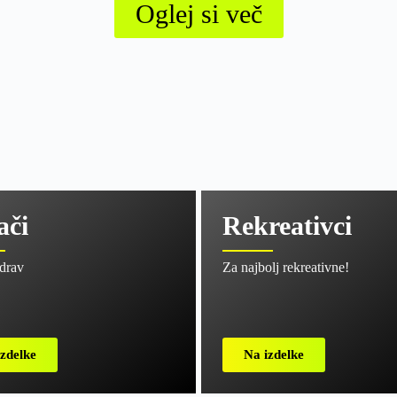
Oglej si več
ači
Rekreativci
zdrav
Za najbolj rekreativne!
zdelke
Na izdelke