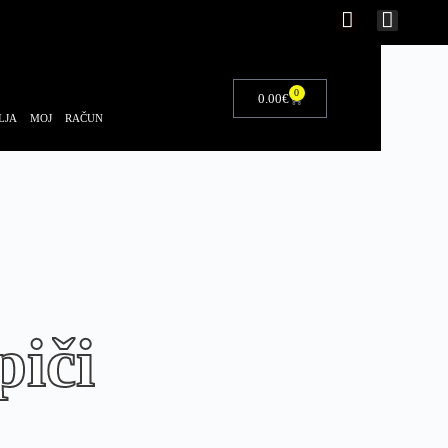
0
0.00
€
LJA
MOJ RAČUN
piči