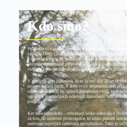
Kdo smo?
Pri Reflective.si smo zavezani k izboljšanju večje varno
zadnjih 3 letih (2018-2020) se je v Sloveniji pripetilo 9
s smrtnim izidom ali hudimi telesnimi poškodbami. Zarad
obrodila naša misija; preprečiti vsaj kakšno nepotrebno
vidnosti vsakega kolesarja, pešca in motorista v promet
V podjetju smo zaposleni, ki se že več kot 20 let ukvar
promocijskimi darili. V letih svoje dejavnosti smo prido
odsevnih izdelkih ter njihovi pomembni vlogi, ki jo lah
ogromno promocijskih odsevnih materialov tudi za najb
podjetja.
Ker odsevni izdelki – reflektorji lahko odločajo o živl
za tem, da najdemo proizvajalca, ki lahko ponudi izdelk
ustrezajo najvišjim zahtevam uporabnikov. Tako je veči