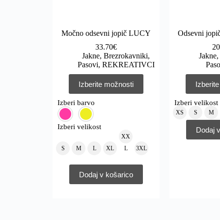
Močno odsevni jopič LUCY
Odsevni jop
33.70
€
20
Jakne, Brezrokavniki,
Jakne,
Pasovi
,
REKREATIVCI
Paso
Izberite možnosti
Izberit
Izberi barvo
Izberi velikost
XS
S
M
Izberi velikost
Dodaj v
XX
S
M
L
XL
L
3XL
Dodaj v košarico