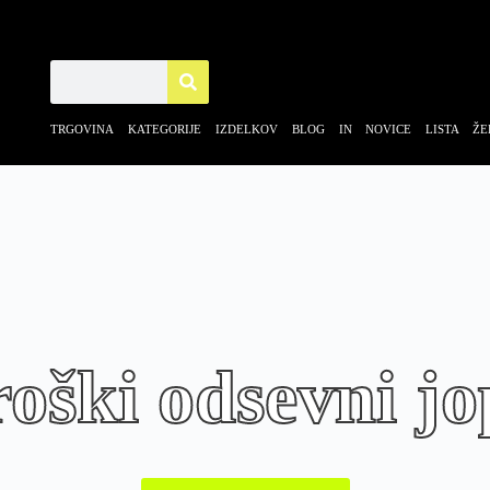
TRGOVINA
KATEGORIJE IZDELKOV
BLOG IN NOVICE
LISTA ŽE
oški odsevni jo