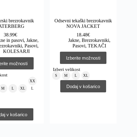
rski brezrokavnik
Odsevni tekaški brezrokavnik
ATERBERG
NOVA JACKET
38.99
€
18.48
€
kne in pasovi
,
Jakne,
Jakne, Brezrokavniki,
ezrokavniki, Pasovi
,
Pasovi
,
TEKAČI
KOLESARJI
Izberite možnosti
erite možnosti
Izberi velikost
ikost
S
M
L
XL
XX
Dodaj v košarico
M
L
XL
L
aj v košarico