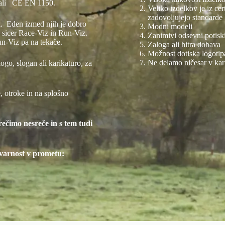
6 ali CE EN 1150.
Veliko izdelkov je iz cert
zadovoljujejo standard
i. Eden izmed njih je dobro
Modni modeli
sicer Race-Viz in Run-Viz.
Zanimivi odsevni potisk
un-Viz pa na tekače.
Zaloga ali hitra dobava
Možnost dotiska logotipa
Ne delamo ničesar v ka
ogo, slogan ali karikaturo, za
 otroke in na splošno
ečimo nesreče in s tem tudi
o varnost v prometu: