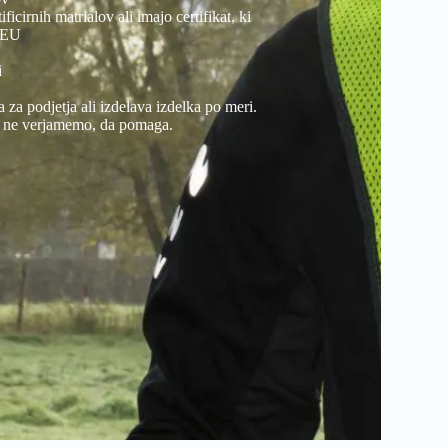
ificirnih matrialov ali imajo certifikat, ki
e EU
i
 za podjetja ali izdelava izdelka po meri.
r ne verjamemo, da pomaga.