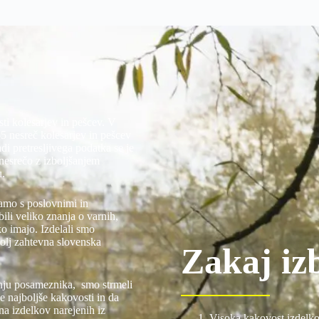
sti kolesarjev in pešcev. V
55 nesreč kolesarjev in pešcev
i pretresljivega podatka se je
 nesrečo z izboljšanjem
u.
jamo s poslovnimi in
bili veliko znanja o varnih,
ko imajo. Izdelali smo
olj zahtevna slovenska
Zakaj iz
jenju posameznika, smo strmeli
e najboljše kakovosti in da
na izdelkov narejenih iz
Visoka kakovost izdelk